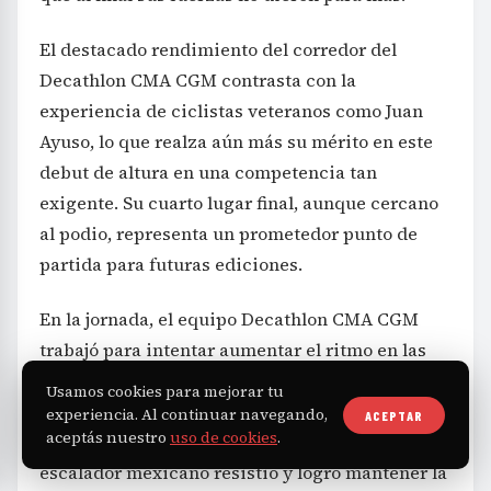
El destacado rendimiento del corredor del
Decathlon CMA CGM contrasta con la
experiencia de ciclistas veteranos como Juan
Ayuso, lo que realza aún más su mérito en este
debut de altura en una competencia tan
exigente. Su cuarto lugar final, aunque cercano
al podio, representa un prometedor punto de
partida para futuras ediciones.
En la jornada, el equipo Decathlon CMA CGM
trabajó para intentar aumentar el ritmo en las
rampas más duras con corredores como Nicolas
Usamos cookies para mejorar tu
Prodhomme y Matthew Riccitello, en un claro
experiencia. Al continuar navegando,
ACEPTAR
aceptás nuestro
uso de cookies
.
intento de debilitar a Del Toro. Sin embargo, el
escalador mexicano resistió y logró mantener la