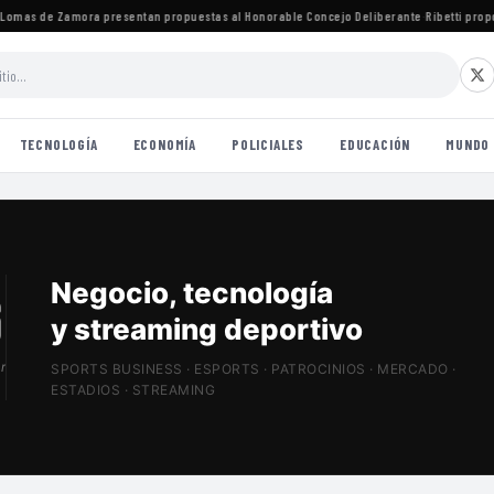
mas de Zamora presentan propuestas al Honorable Concejo Deliberante
·
Ribetti propone 
TECNOLOGÍA
ECONOMÍA
POLICIALES
EDUCACIÓN
MUNDO
Patrocinios, estadios
y Sports Tech
r
SPORTS BUSINESS · ESPORTS · PATROCINIOS · MERCADO ·
ESTADIOS · STREAMING