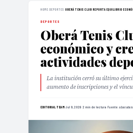
HOME
›
DEPORTES
›
OBERÁ TENIS CLUB REPORTA EQUILIBRIO ECONÓM
DEPORTES
Oberá Tenis Clu
económico y cr
actividades dep
La institución cerró su último ejerc
aumento de inscripciones y el vínc
·
Jul 9, 2026
·
2 min de lectura
·
Fuente:
oberaten
EDITORIAL TEAM