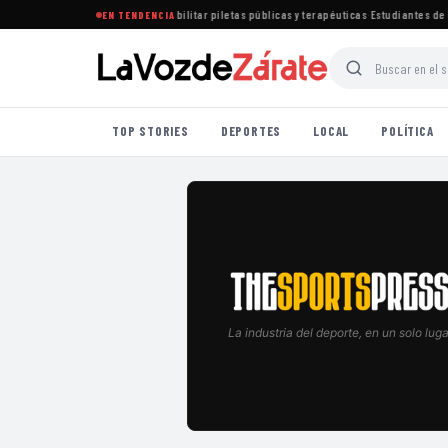
ablece nuevas normas para habilitar piletas públicas y terapéuticas
·
Estudiantes de Lo
EN TENDENCIA
TOP STORIES
DEPORTES
LOCAL
POLÍTICA
La industria del deporte, en un solo luga