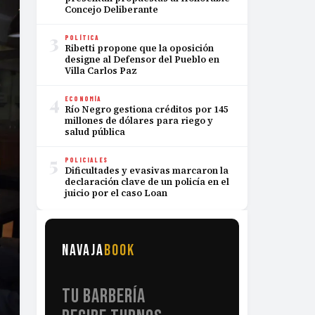
Concejo Deliberante
3
POLÍTICA
Ribetti propone que la oposición
designe al Defensor del Pueblo en
Villa Carlos Paz
4
ECONOMÍA
Río Negro gestiona créditos por 145
millones de dólares para riego y
salud pública
5
POLICIALES
Dificultades y evasivas marcaron la
declaración clave de un policía en el
juicio por el caso Loan
NAVAJA
BOOK
TU BARBERÍA