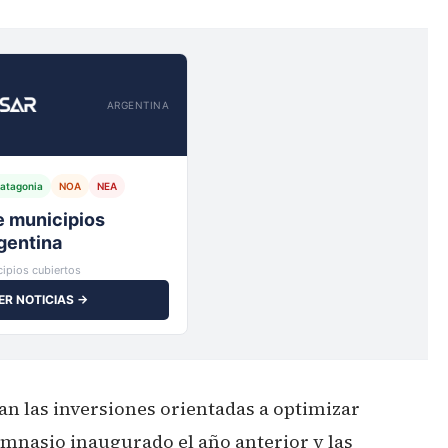
ARGENTINA
atagonia
NOA
NEA
io,
ipios cubiertos
ER NOTICIAS →
an las inversiones orientadas a optimizar
imnasio inaugurado el año anterior y las