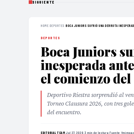
SIGUIENTE
HOME
›
DEPORTES
›
BOCA JUNIORS SUFRIÓ UNA DERROTA INESPERAD
DEPORTES
Boca Juniors su
inesperada ante
el comienzo del
Deportivo Riestra sorprendió al ven
Torneo Clausura 2026, con tres gol
del encuentro.
·
Jul 27, 2026
·
3 min de lectura
·
Fuente:
fmimpac
EDITORIAL TEAM