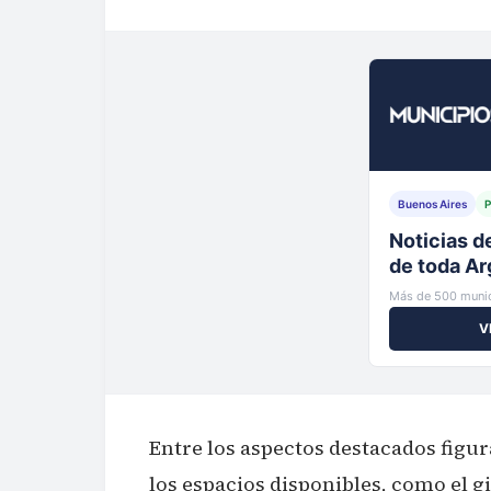
Buenos Aires
P
Tu municip
al instante
Más de 500 munic
V
Entre los aspectos destacados figur
los espacios disponibles, como el g