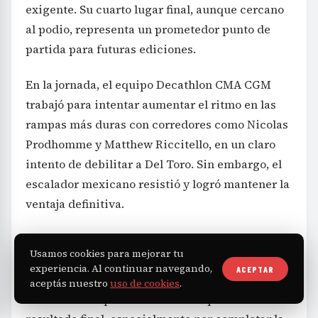
exigente. Su cuarto lugar final, aunque cercano
al podio, representa un prometedor punto de
partida para futuras ediciones.
En la jornada, el equipo Decathlon CMA CGM
trabajó para intentar aumentar el ritmo en las
rampas más duras con corredores como Nicolas
Prodhomme y Matthew Riccitello, en un claro
intento de debilitar a Del Toro. Sin embargo, el
escalador mexicano resistió y logró mantener la
ventaja definitiva.
Seixas reconoció la dificultad del día y explicó
Usamos cookies para mejorar tu
que intentaron «todo para que Del Toro se
experiencia. Al continuar navegando,
ACEPTAR
rindiera», pero que simplemente el rival fue
aceptás nuestro
uso de cookies
.
más fuerte. Expresó satisfacción por el