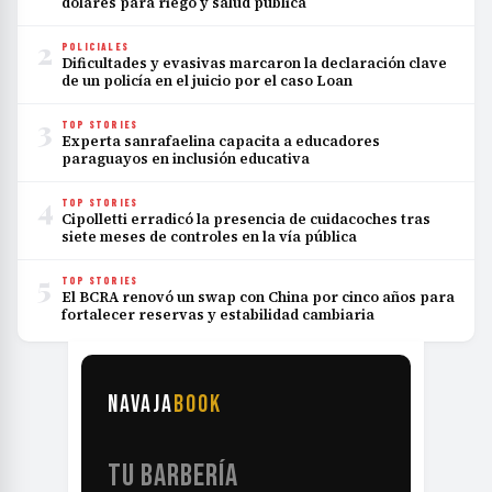
dólares para riego y salud pública
2
POLICIALES
Dificultades y evasivas marcaron la declaración clave
de un policía en el juicio por el caso Loan
3
TOP STORIES
Experta sanrafaelina capacita a educadores
paraguayos en inclusión educativa
4
TOP STORIES
Cipolletti erradicó la presencia de cuidacoches tras
siete meses de controles en la vía pública
5
TOP STORIES
El BCRA renovó un swap con China por cinco años para
fortalecer reservas y estabilidad cambiaria
NAVAJA
BOOK
TU BARBERÍA