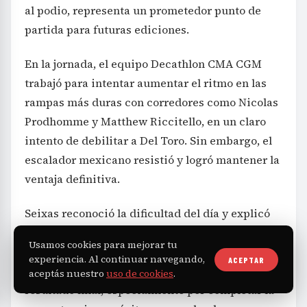
al podio, representa un prometedor punto de
partida para futuras ediciones.
En la jornada, el equipo Decathlon CMA CGM
trabajó para intentar aumentar el ritmo en las
rampas más duras con corredores como Nicolas
Prodhomme y Matthew Riccitello, en un claro
intento de debilitar a Del Toro. Sin embargo, el
escalador mexicano resistió y logró mantener la
ventaja definitiva.
Seixas reconoció la dificultad del día y explicó
que intentaron «todo para que Del Toro se
Usamos cookies para mejorar tu
rindiera», pero que simplemente el rival fue
experiencia. Al continuar navegando,
ACEPTAR
más fuerte. Expresó satisfacción por el
aceptás nuestro
uso de cookies
.
resultado final, especialmente por completar la