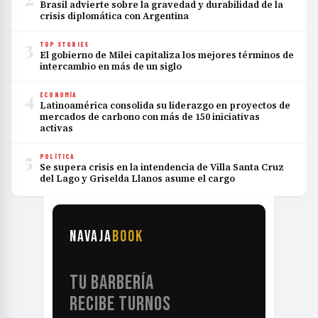
Brasil advierte sobre la gravedad y durabilidad de la
crisis diplomática con Argentina
3
TOP STORIES
El gobierno de Milei capitaliza los mejores términos de
intercambio en más de un siglo
4
ECONOMÍA
Latinoamérica consolida su liderazgo en proyectos de
mercados de carbono con más de 150 iniciativas
activas
5
POLÍTICA
Se supera crisis en la intendencia de Villa Santa Cruz
del Lago y Griselda Llanos asume el cargo
NAVAJA
BOOK
TU BARBERÍA
RECIBE TURNOS