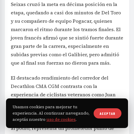
Seixas cruzó la meta en décima posición en la
etapa, quedando a casi dos minutos de Del Toro
y su compañero de equipo Pogacar, quienes
marcaron el ritmo durante los tramos finales. El
joven francés afirmó que se sintió fuerte durante
gran parte de la carrera, especialmente en
subidas previas como el Galibier, pero admitió
que al final sus fuerzas no dieron para más.
El destacado rendimiento del corredor del
Decathlon CMA CGM contrasta con la
experiencia de ciclistas veteranos como Juan
Ayuso, lo que realza aún más su mérito en este
Usamos cookies para mejorar tu
debut de altura en una competencia tan
experiencia. Al continuar navegando,
ACEPTAR
aceptás nuestro
uso de cookies
.
exigente. Su cuarto lugar final, aunque cercano
al podio, representa un prometedor punto de