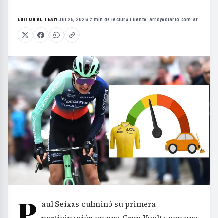
EDITORIAL TEAM
·
Jul 25, 2026
·
2 min de lectura
·
Fuente:
arroyodiario.com.ar
P
aul Seixas culminó su primera
participación en una Gran Vuelta con una