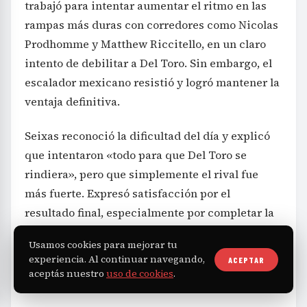
trabajó para intentar aumentar el ritmo en las
rampas más duras con corredores como Nicolas
Prodhomme y Matthew Riccitello, en un claro
intento de debilitar a Del Toro. Sin embargo, el
escalador mexicano resistió y logró mantener la
ventaja definitiva.
Seixas reconoció la dificultad del día y explicó
que intentaron «todo para que Del Toro se
rindiera», pero que simplemente el rival fue
más fuerte. Expresó satisfacción por el
resultado final, especialmente por completar la
competencia con éxito y acumulando una
Usamos cookies para mejorar tu
valiosa experiencia que seguramente impulsará
experiencia. Al continuar navegando,
ACEPTAR
su carrera.
aceptás nuestro
uso de cookies
.