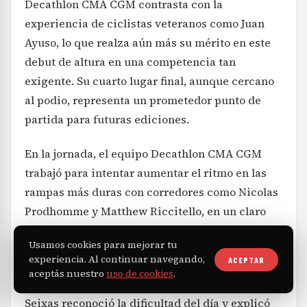
Decathlon CMA CGM contrasta con la
experiencia de ciclistas veteranos como Juan
Ayuso, lo que realza aún más su mérito en este
debut de altura en una competencia tan
exigente. Su cuarto lugar final, aunque cercano
al podio, representa un prometedor punto de
partida para futuras ediciones.
En la jornada, el equipo Decathlon CMA CGM
trabajó para intentar aumentar el ritmo en las
rampas más duras con corredores como Nicolas
Prodhomme y Matthew Riccitello, en un claro
intento de debilitar a Del Toro. Sin embargo, el
Usamos cookies para mejorar tu
escalador mexicano resistió y logró mantener la
experiencia. Al continuar navegando,
ACEPTAR
ventaja definitiva.
aceptás nuestro
uso de cookies
.
Seixas reconoció la dificultad del día y explicó