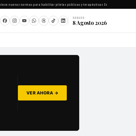
e nuevas normas para habilitar piletas públicas y terapéuticas
·
Estudiantes de Lomas d
SÁBADO
8 Agosto 2026
VER AHORA →