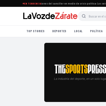
ega renunciar y rechaza acusaciones del canciller en medio de crisis política
·
Los seis c
EN TENDENCIA
TOP STORIES
DEPORTES
LOCAL
POLÍTICA
La industria del deporte, en un solo luga