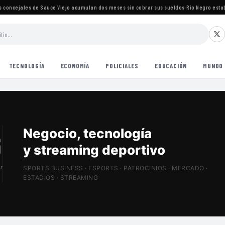
oncejales de Sauce Viejo acumulan dos meses sin cobrar sus sueldos
·
Río Negro establec
TECNOLOGÍA
ECONOMÍA
POLICIALES
EDUCACIÓN
MUNDO
Patrocinios, estadios
y Sports Tech
r
SPORTS BUSINESS · ESPORTS · PATROCINIOS · MERCADO ·
ESTADIOS · STREAMING