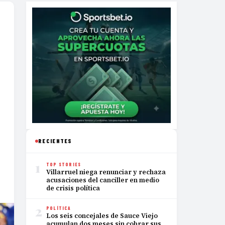
RECIENTES
1
TOP STORIES
Villarruel niega renunciar y rechaza
acusaciones del canciller en medio
de crisis política
2
POLÍTICA
Los seis concejales de Sauce Viejo
acumulan dos meses sin cobrar sus