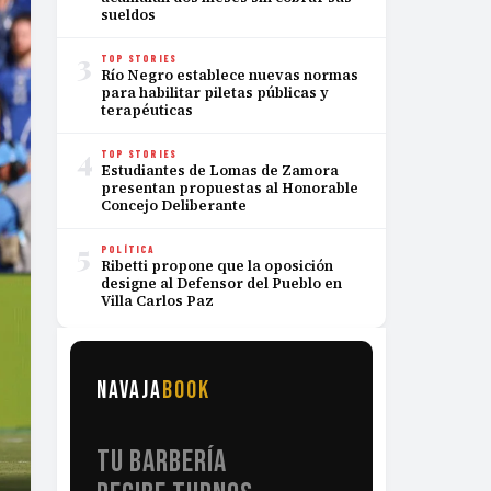
sueldos
3
TOP STORIES
Río Negro establece nuevas normas
para habilitar piletas públicas y
terapéuticas
4
TOP STORIES
Estudiantes de Lomas de Zamora
presentan propuestas al Honorable
Concejo Deliberante
5
POLÍTICA
Ribetti propone que la oposición
designe al Defensor del Pueblo en
Villa Carlos Paz
NAVAJA
BOOK
TU BARBERÍA