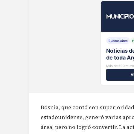
Buenos Aires
P
Tu municip
al instante
Más de 500 munic
V
Bosnia, que contó con superioridad
estadounidense, generó varias apro
área, pero no logró convertir. La a