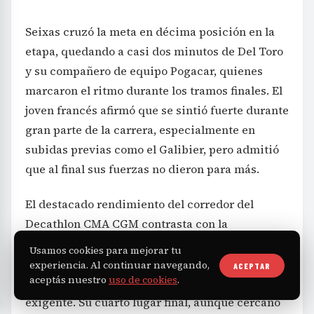
Seixas cruzó la meta en décima posición en la
etapa, quedando a casi dos minutos de Del Toro
y su compañero de equipo Pogacar, quienes
marcaron el ritmo durante los tramos finales. El
joven francés afirmó que se sintió fuerte durante
gran parte de la carrera, especialmente en
subidas previas como el Galibier, pero admitió
que al final sus fuerzas no dieron para más.
El destacado rendimiento del corredor del
Decathlon CMA CGM contrasta con la
experiencia de ciclistas veteranos como Juan
Usamos cookies para mejorar tu
Ayuso, lo que realza aún más su mérito en este
experiencia. Al continuar navegando,
ACEPTAR
aceptás nuestro
uso de cookies
.
debut de altura en una competencia tan
exigente. Su cuarto lugar final, aunque cercano