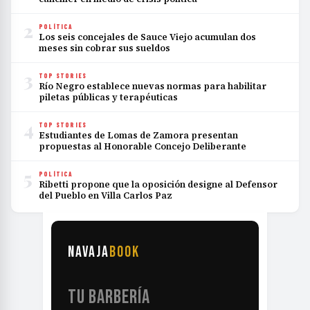
2
POLÍTICA
Los seis concejales de Sauce Viejo acumulan dos
meses sin cobrar sus sueldos
3
TOP STORIES
Río Negro establece nuevas normas para habilitar
piletas públicas y terapéuticas
4
TOP STORIES
Estudiantes de Lomas de Zamora presentan
propuestas al Honorable Concejo Deliberante
5
POLÍTICA
Ribetti propone que la oposición designe al Defensor
del Pueblo en Villa Carlos Paz
NAVAJA
BOOK
TU BARBERÍA