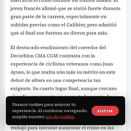
joven francés afirmó que se sintió fuerte durante
gran parte de la carrera, especialmente en
subidas previas como el Galibier, pero admitió
que al final sus fuerzas no dieron para más.
El destacado rendimiento del corredor del
Decathlon CMA CGM contrasta con la
experiencia de ciclistas veteranos como Juan
Ayuso, lo que realza aún más su mérito en este
debut de altura en una competencia tan
exigente. Su cuarto lugar final, aunque cercano
al podio, representa un prometedor punto de
partida para futuras ediciones.
Usamos cookies para mejorar tu
experiencia. Al continuar navegando,
ACEPTAR
aceptás nuestro
uso de cookies
.
En la jornada, el equipo Decathlon CMA CGM
trabajó para intentar aumentar el ritmo en las