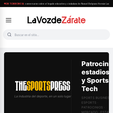
Alumnos chaqueños conversaron sobre el legado educativo y ciudadano de Manuel Belgrano
EN TENDENCIA
·
Hernán Lacunza 
Patrocini
estadios
y Sports
Tech
La industria del deporte, en un solo lugar
SPORTS BUSINESS 
ESPORTS ·
PATROCINIOS ·
MERCADO · ESTADIO