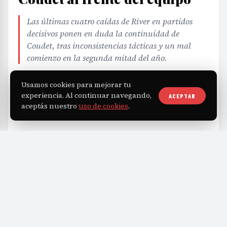
Las últimas cuatro caídas de River en partidos
decisivos ponen en duda la continuidad de
Coudet, tras inconsistencias tácticas y un mal
comienzo en la segunda mitad del año.
Usamos cookies para mejorar tu
EDITORIAL TEAM
·
Jul 26, 2026
·
2 min de lectura
·
experiencia. Al continuar navegando,
ACEPTAR
Fuente:
lapaginamillonaria.com
aceptás nuestro
uso de cookies
.