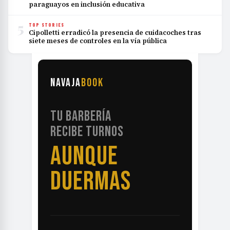
paraguayos en inclusión educativa
5
TOP STORIES
Cipolletti erradicó la presencia de cuidacoches tras
siete meses de controles en la vía pública
NAVAJA
BOOK
TU BARBERÍA
RECIBE TURNOS
AUNQUE
DUERMAS