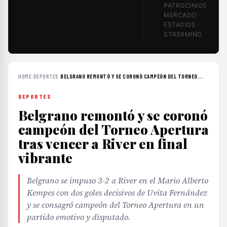
PATROCINIOS ·
MERCADO ·
ESTADIOS ·
STREAMING
HOME
›
DEPORTES
›
BELGRANO REMONTÓ Y SE CORONÓ CAMPEÓN DEL TORNEO...
DEPORTES
Belgrano remontó y se coronó
campeón del Torneo Apertura
tras vencer a River en final
vibrante
Belgrano se impuso 3-2 a River en el Mario Alberto
Kempes con dos goles decisivos de Uvita Fernández
y se consagró campeón del Torneo Apertura en un
partido emotivo y disputado.