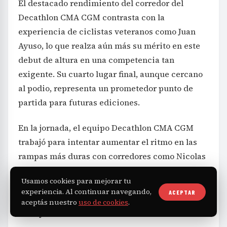
El destacado rendimiento del corredor del
Decathlon CMA CGM contrasta con la
experiencia de ciclistas veteranos como Juan
Ayuso, lo que realza aún más su mérito en este
debut de altura en una competencia tan
exigente. Su cuarto lugar final, aunque cercano
al podio, representa un prometedor punto de
partida para futuras ediciones.
En la jornada, el equipo Decathlon CMA CGM
trabajó para intentar aumentar el ritmo en las
rampas más duras con corredores como Nicolas
Prodhomme y Matthew Riccitello, en un claro
Usamos cookies para mejorar tu
intento de debilitar a Del Toro. Sin embargo, el
experiencia. Al continuar navegando,
ACEPTAR
escalador mexicano resistió y logró mantener la
aceptás nuestro
uso de cookies
.
ventaja definitiva.