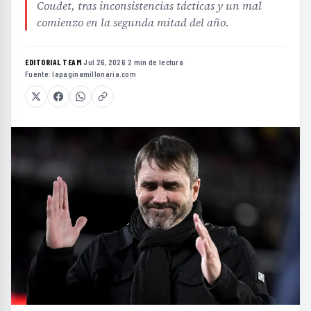
Coudet, tras inconsistencias tácticas y un mal
comienzo en la segunda mitad del año.
EDITORIAL TEAM
·
Jul 26, 2026
·
2 min de lectura
·
Fuente:
lapaginamillonaria.com