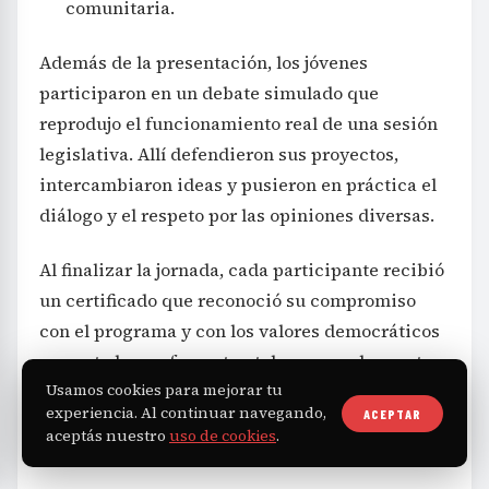
comunitaria.
Además de la presentación, los jóvenes
participaron en un debate simulado que
reprodujo el funcionamiento real de una sesión
legislativa. Allí defendieron sus proyectos,
intercambiaron ideas y pusieron en práctica el
diálogo y el respeto por las opiniones diversas.
Al finalizar la jornada, cada participante recibió
un certificado que reconoció su compromiso
con el programa y con los valores democráticos
que este busca fomentar, tales como el respeto,
Usamos cookies para mejorar tu
la participación y el trabajo colaborativo en la
experiencia. Al continuar navegando,
ACEPTAR
comunidad.
aceptás nuestro
uso de cookies
.