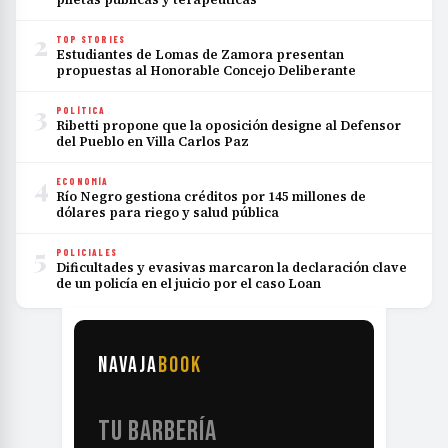
2
TOP STORIES
Estudiantes de Lomas de Zamora presentan
propuestas al Honorable Concejo Deliberante
3
POLÍTICA
Ribetti propone que la oposición designe al Defensor
del Pueblo en Villa Carlos Paz
4
ECONOMÍA
Río Negro gestiona créditos por 145 millones de
dólares para riego y salud pública
5
POLICIALES
Dificultades y evasivas marcaron la declaración clave
de un policía en el juicio por el caso Loan
NAVAJA
BOOK
TU BARBERÍA