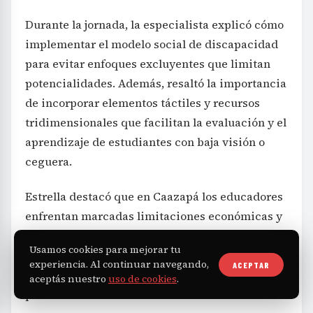
Durante la jornada, la especialista explicó cómo
implementar el modelo social de discapacidad
para evitar enfoques excluyentes que limitan
potencialidades. Además, resaltó la importancia
de incorporar elementos táctiles y recursos
tridimensionales que facilitan la evaluación y el
aprendizaje de estudiantes con baja visión o
ceguera.
Estrella destacó que en Caazapá los educadores
enfrentan marcadas limitaciones económicas y
falta de formación especializada, por lo cual
Usamos cookies para mejorar tu
esta capacitación permitió compartir recursos
experiencia. Al continuar navegando,
ACEPTAR
orientados a potenciar la enseñanza inclusiva y
aceptás nuestro
uso de cookies
.
promover un ambiente educativo más accesible.