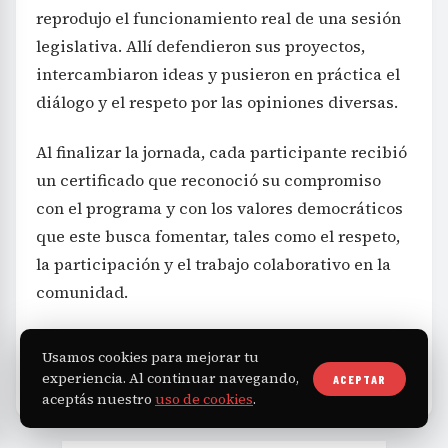
reprodujo el funcionamiento real de una sesión
legislativa. Allí defendieron sus proyectos,
intercambiaron ideas y pusieron en práctica el
diálogo y el respeto por las opiniones diversas.
Al finalizar la jornada, cada participante recibió
un certificado que reconoció su compromiso
con el programa y con los valores democráticos
que este busca fomentar, tales como el respeto,
la participación y el trabajo colaborativo en la
comunidad.
Usamos cookies para mejorar tu
Top Stories
Lomas
Zamora
Honorable
TAGS
experiencia. Al continuar navegando,
ACEPTAR
aceptás nuestro
uso de cookies
.