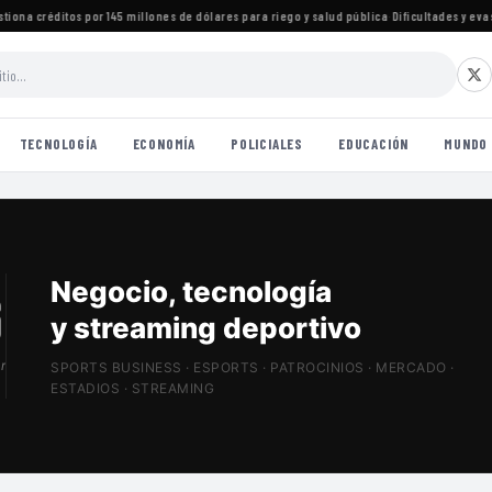
na créditos por 145 millones de dólares para riego y salud pública
·
Dificultades y evasiv
TECNOLOGÍA
ECONOMÍA
POLICIALES
EDUCACIÓN
MUNDO
Patrocinios, estadios
y Sports Tech
r
SPORTS BUSINESS · ESPORTS · PATROCINIOS · MERCADO ·
ESTADIOS · STREAMING