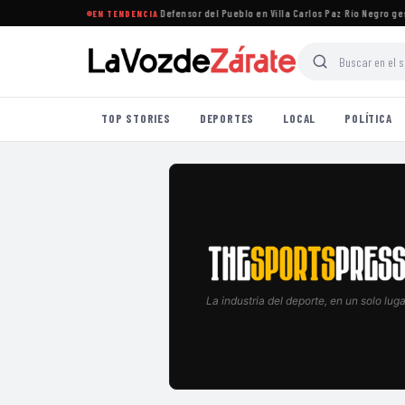
one que la oposición designe al Defensor del Pueblo en Villa Carlos Paz
·
Río Negro gestio
EN TENDENCIA
TOP STORIES
DEPORTES
LOCAL
POLÍTICA
La industria del deporte, en un solo luga