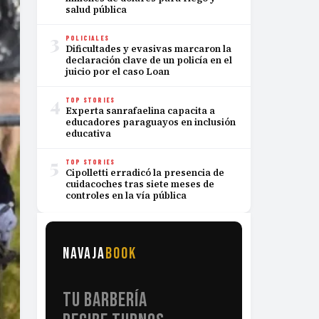
salud pública
3
POLICIALES
Dificultades y evasivas marcaron la
declaración clave de un policía en el
juicio por el caso Loan
4
TOP STORIES
Experta sanrafaelina capacita a
educadores paraguayos en inclusión
educativa
5
TOP STORIES
Cipolletti erradicó la presencia de
cuidacoches tras siete meses de
controles en la vía pública
NAVAJA
BOOK
TU BARBERÍA