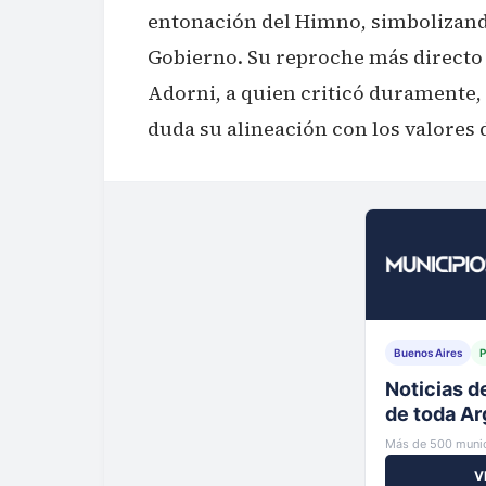
entonación del Himno, simbolizando
Gobierno. Su reproche más directo 
Adorni, a quien criticó duramente,
duda su alineación con los valores
Buenos Aires
P
Tu municip
al instante
Más de 500 munic
V