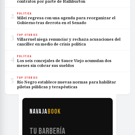
contratos por parte de Halliburton
2
POLÍTICA
Milei regresa con una agenda para reorganizar el
Gobierno tras derrota en el Senado
3
TOP STORIES
Villarruel niega renunciar y rechaza acusaciones del
canciller en medio de crisis política
4
POLÍTICA
Los seis concejales de Sauce Viejo acumulan dos
meses sin cobrar sus sueldos
5
TOP STORIES
Río Negro establece nuevas normas para habilitar
piletas públicas y terapéuticas
NAVAJA
BOOK
TU BARBERÍA