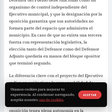
Defensor del Pueblo debe funcionar como un
organismo de control independiente del
Ejecutivo municipal, y que la designación por la
oposición garantiza que sus autoridades no
formen parte del espacio que administra el
municipio. En caso de que no exista una tercera
fuerza con representación legislativa, la
elección tanto del Defensor como del Defensor
Adjunto quedaría en manos del bloque opositor
que terminó segundo.
La diferencia clave con el proyecto del Ejecutivo
radica en quién tiene la responsabilidad de
Usamos cookies para mejorar tu
designar al Defensor. El modelo de Avilés exige
experiencia. Al continuar navegando,
ACEPTAR
un acuerdo amplio dentro del Concejo que
aceptás nuestro
uso de cookies
.
incluya al oficialismo, lo que impide que la
oposición tenga plena autonomía en la