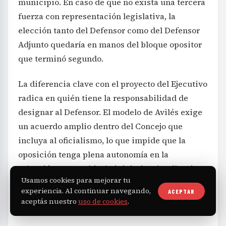
municipio. En caso de que no exista una tercera
fuerza con representación legislativa, la
elección tanto del Defensor como del Defensor
Adjunto quedaría en manos del bloque opositor
que terminó segundo.
La diferencia clave con el proyecto del Ejecutivo
radica en quién tiene la responsabilidad de
designar al Defensor. El modelo de Avilés exige
un acuerdo amplio dentro del Concejo que
incluya al oficialismo, lo que impide que la
oposición tenga plena autonomía en la
selección. En cambio, la iniciativa de Ribetti
Usamos cookies para mejorar tu
pretende que la principal oposición tenga el
experiencia. Al continuar navegando,
ACEPTAR
control sobre la Defensoría, evitando que el
aceptás nuestro
uso de cookies
.
bloque gobernante intervenga directamente.