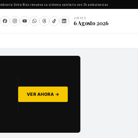
iaria
·
Entre Ríos renueva su sistema sanitario con 24 ambulancias y equipamiento espec
JUEVES
6 Agosto 2026
VER AHORA →