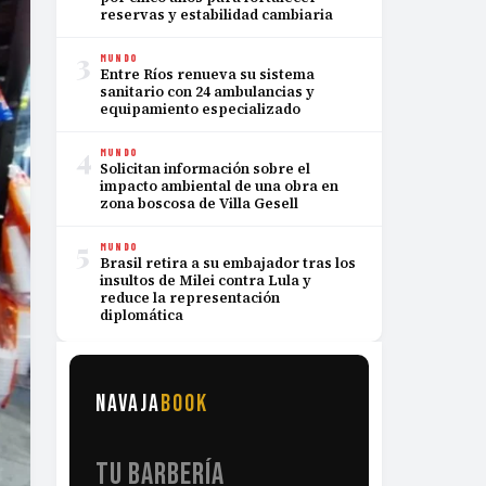
reservas y estabilidad cambiaria
3
MUNDO
Entre Ríos renueva su sistema
sanitario con 24 ambulancias y
equipamiento especializado
4
MUNDO
Solicitan información sobre el
impacto ambiental de una obra en
zona boscosa de Villa Gesell
5
MUNDO
Brasil retira a su embajador tras los
insultos de Milei contra Lula y
reduce la representación
diplomática
NAVAJA
BOOK
TU BARBERÍA