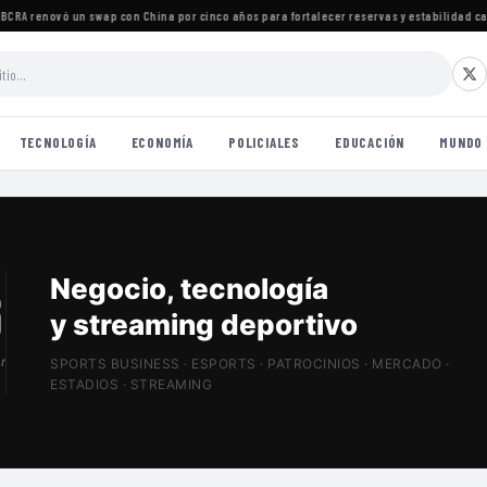
RA renovó un swap con China por cinco años para fortalecer reservas y estabilidad camb
TECNOLOGÍA
ECONOMÍA
POLICIALES
EDUCACIÓN
MUNDO
Patrocinios, estadios
y Sports Tech
r
SPORTS BUSINESS · ESPORTS · PATROCINIOS · MERCADO ·
ESTADIOS · STREAMING