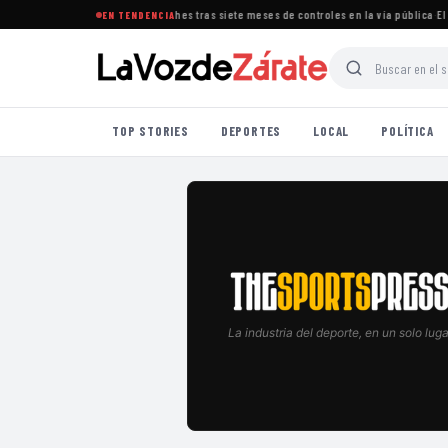
radicó la presencia de cuidacoches tras siete meses de controles en la vía pública
·
El BC
EN TENDENCIA
TOP STORIES
DEPORTES
LOCAL
POLÍTICA
La industria del deporte, en un solo luga