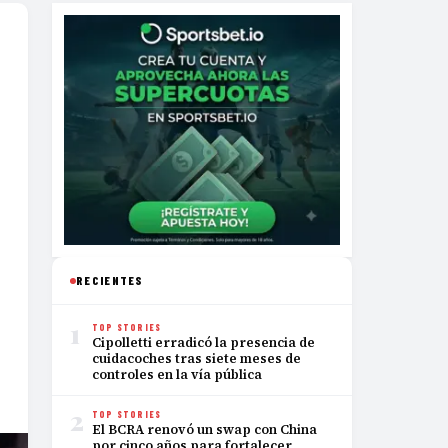
RECIENTES
1
TOP STORIES
Cipolletti erradicó la presencia de
cuidacoches tras siete meses de
controles en la vía pública
2
TOP STORIES
El BCRA renovó un swap con China
por cinco años para fortalecer