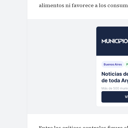
alimentos ni favorece a los consumi
Buenos Aires
P
Tu municip
al instante
Más de 500 munic
V
Entre las críticas centrales figura 