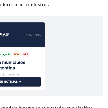
dores ni a la industria.
ARGENTINA
atagonia
NOA
NEA
io,
ipios cubiertos
ER NOTICIAS →
el modelo binario de etiquetado, que clasifica