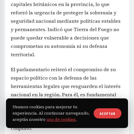
capitales británicos en la provincia, lo que
reforzó la urgencia de proteger la soberanía y
seguridad nacional mediante políticas estables
y permanentes. Indicó que Tierra del Fuego no
puede quedar vulnerable a decisiones que
comprometan su autonomía ni su defensa
territorial.
El parlamentario reiteró el compromiso de su
espacio político con la defensa de las
herramientas legales que resguarden el interés
nacional en la región. Para él, es fundamental
que cualquier decisión relacionada con el
Usamos cookies para mejorar tu
futuro de Tierra del Fuego esté orientada al
experiencia. Al continuar navegando,
ACEPTAR
aceptás nuestro
uso de cookies
.
bienestar de la población local y del país en su
conjunto.