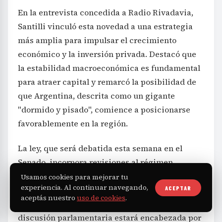
En la entrevista concedida a Radio Rivadavia,
Santilli vinculó esta novedad a una estrategia
más amplia para impulsar el crecimiento
económico y la inversión privada. Destacó que
la estabilidad macroeconómica es fundamental
para atraer capital y remarcó la posibilidad de
que Argentina, descrita como un gigante
"dormido y pisado", comience a posicionarse
favorablemente en la región.
La ley, que será debatida esta semana en el
Senado, incorpora revisiones al régimen
vigente, estableciendo límites claros que
Usamos cookies para mejorar tu
experiencia. Al continuar navegando,
ACEPTAR
marcarán el acceso de personas no residentes a
aceptás nuestro
uso de cookies
.
la tierra como un recurso estratégico. La
discusión parlamentaria estará encabezada por