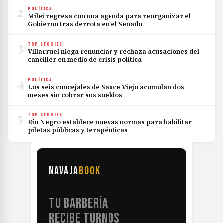
2
POLÍTICA
Milei regresa con una agenda para reorganizar el
Gobierno tras derrota en el Senado
3
TOP STORIES
Villarruel niega renunciar y rechaza acusaciones del
canciller en medio de crisis política
4
POLÍTICA
Los seis concejales de Sauce Viejo acumulan dos
meses sin cobrar sus sueldos
5
TOP STORIES
Río Negro establece nuevas normas para habilitar
piletas públicas y terapéuticas
NAVAJA
BOOK
TU BARBERÍA
RECIBE TURNOS