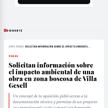
SIGUIENTE
HOME
›
MUNDO
›
SOLICITAN INFORMACIÓN SOBRE EL IMPACTO AMBIENTA...
MUNDO
Solicitan información sobre
el impacto ambiental de una
obra en zona boscosa de Villa
Gesell
Un concejal de la oposición pidió acceso a la
documentación técnica y permisos de un proyecto
que reemplazaría suelo natural por hormigón,