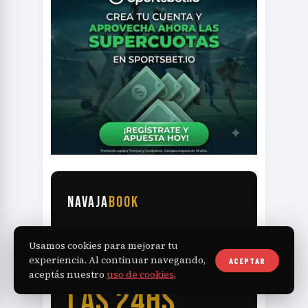
NAVAJA
BOOK
TU BARBERÍA
Usamos cookies para mejorar tu
experiencia. Al continuar navegando,
ACEPTAR
RECIBE TURNOS
aceptás nuestro
uso de cookies
.
LAS 24HS