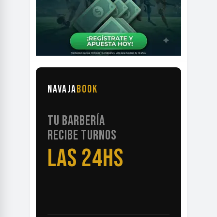
NAVAJA
BOOK
TU BARBERÍA
RECIBE TURNOS
LAS 24HS