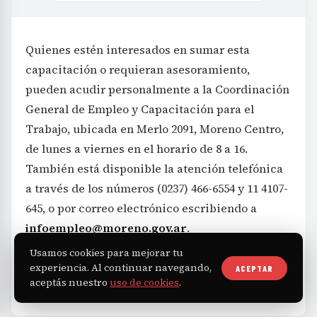
Quienes estén interesados en sumar esta
capacitación o requieran asesoramiento,
pueden acudir personalmente a la Coordinación
General de Empleo y Capacitación para el
Trabajo, ubicada en Merlo 2091, Moreno Centro,
de lunes a viernes en el horario de 8 a 16.
También está disponible la atención telefónica
a través de los números (0237) 466-6554 y 11 4107-
645, o por correo electrónico escribiendo a
infoempleo@moreno.gov.ar
.
Usamos cookies para mejorar tu
experiencia. Al continuar navegando,
ACEPTAR
aceptás nuestro
uso de cookies
.
Educación
TAGS