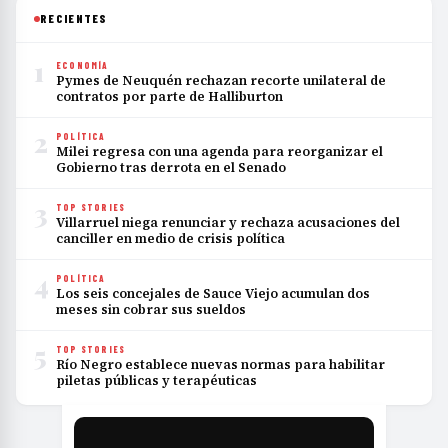
RECIENTES
1
ECONOMÍA
Pymes de Neuquén rechazan recorte unilateral de
contratos por parte de Halliburton
2
POLÍTICA
Milei regresa con una agenda para reorganizar el
Gobierno tras derrota en el Senado
3
TOP STORIES
Villarruel niega renunciar y rechaza acusaciones del
canciller en medio de crisis política
4
POLÍTICA
Los seis concejales de Sauce Viejo acumulan dos
meses sin cobrar sus sueldos
5
TOP STORIES
Río Negro establece nuevas normas para habilitar
piletas públicas y terapéuticas