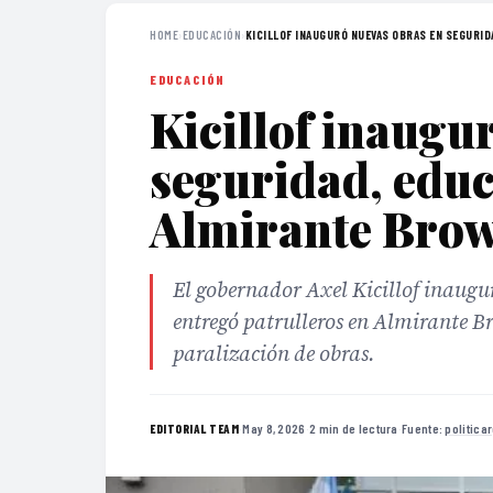
HOME
›
EDUCACIÓN
›
KICILLOF INAUGURÓ NUEVAS OBRAS EN SEGURIDA
EDUCACIÓN
Kicillof inaugu
seguridad, educ
Almirante Bro
El gobernador Axel Kicillof inaugur
entregó patrulleros en Almirante B
paralización de obras.
·
May 8, 2026
·
2 min de lectura
·
Fuente:
politica
EDITORIAL TEAM