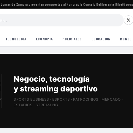
omas de Zamora presentan propuestas al Honorable Concejo Deliberante
·
Ribetti propone
TECNOLOGÍA
ECONOMÍA
POLICIALES
EDUCACIÓN
MUNDO
Patrocinios, estadios
y Sports Tech
r
SPORTS BUSINESS · ESPORTS · PATROCINIOS · MERCADO ·
ESTADIOS · STREAMING