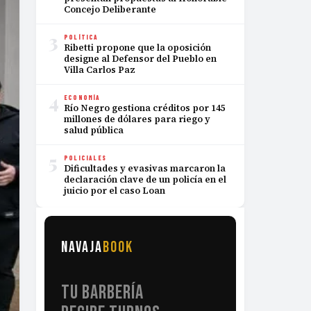
Concejo Deliberante
3
POLÍTICA
Ribetti propone que la oposición
designe al Defensor del Pueblo en
Villa Carlos Paz
4
ECONOMÍA
Río Negro gestiona créditos por 145
millones de dólares para riego y
salud pública
5
POLICIALES
Dificultades y evasivas marcaron la
declaración clave de un policía en el
juicio por el caso Loan
NAVAJA
BOOK
TU BARBERÍA