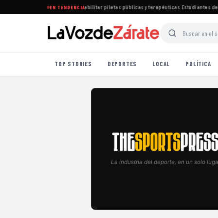
tablece nuevas normas para habilitar piletas públicas y terapéuticas
·
Estudiantes de L
EN TENDENCIA
TOP STORIES
DEPORTES
LOCAL
POLÍTICA
La industria del deporte, en un solo luga