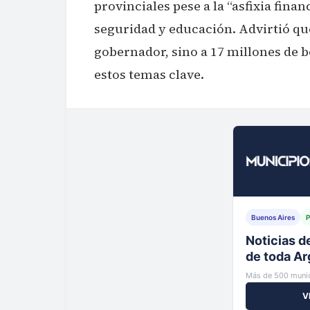
provinciales pese a la “asfixia fina
seguridad y educación. Advirtió que 
gobernador, sino a 17 millones de b
estos temas clave.
Buenos Aires
P
Tu municip
al instante
Más de 500 munic
V