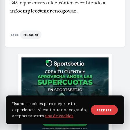
645, o por correo electrónico escribiendo a
infoempleo@moreno.gov.ar
.
Educación
TAGS
Usamos cookies para mejorar tu
experiencia. Al continuar navegando,
ACEPTAR
aceptás nuestro
uso de cookies
.