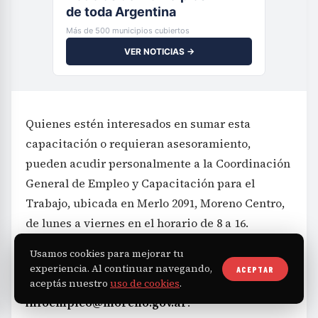
de toda Argentina
Más de 500 municipios cubiertos
VER NOTICIAS →
Quienes estén interesados en sumar esta
capacitación o requieran asesoramiento,
pueden acudir personalmente a la Coordinación
General de Empleo y Capacitación para el
Trabajo, ubicada en Merlo 2091, Moreno Centro,
de lunes a viernes en el horario de 8 a 16.
También está disponible la atención telefónica
Usamos cookies para mejorar tu
a través de los números (0237) 466-6554 y 11 4107-
experiencia. Al continuar navegando,
ACEPTAR
645, o por correo electrónico escribiendo a
aceptás nuestro
uso de cookies
.
infoempleo@moreno.gov.ar
.