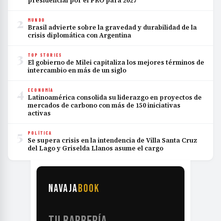
presidencial por el PRO para 2027
2
MUNDO
Brasil advierte sobre la gravedad y durabilidad de la
crisis diplomática con Argentina
3
TOP STORIES
El gobierno de Milei capitaliza los mejores términos de
intercambio en más de un siglo
4
ECONOMÍA
Latinoamérica consolida su liderazgo en proyectos de
mercados de carbono con más de 150 iniciativas
activas
5
POLÍTICA
Se supera crisis en la intendencia de Villa Santa Cruz
del Lago y Griselda Llanos asume el cargo
NAVAJA
BOOK