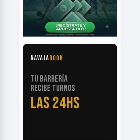
NAVAJA
BOOK
TU BARBERÍA
RECIBE TURNOS
LAS 24HS