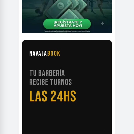
NAVAJA
BOOK
TU BARBERÍA
RECIBE TURNOS
LAS 24HS