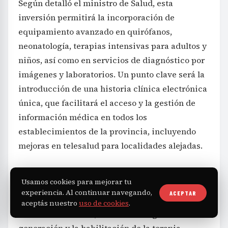
Según detalló el ministro de Salud, esta
inversión permitirá la incorporación de
equipamiento avanzado en quirófanos,
neonatología, terapias intensivas para adultos y
niños, así como en servicios de diagnóstico por
imágenes y laboratorios. Un punto clave será la
introducción de una historia clínica electrónica
única, que facilitará el acceso y la gestión de
información médica en todos los
establecimientos de la provincia, incluyendo
mejoras en telesalud para localidades alejadas.
Parte de los fondos se destinarán a equipar el
Usamos cookies para mejorar tu
nuevo edificio del Hospital Ramón Carrillo en
experiencia. Al continuar navegando,
ACEPTAR
Bariloche, con la instalación de quirófanos,
aceptás nuestro
uso de cookies
.
mesas de anestesia, torres de cirugía de última
generación y la habilitación de la terapia