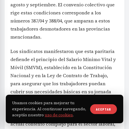
agosto y septiembre. El convenio colectivo que
rige estas condiciones corresponde a los
números 387/04 y 388/04, que amparan a estos
trabajadores desmotadores en las provincias
mencionadas.
Los sindicatos manifestaron que esta paritaria
defiende el principio del Salario Mínimo Vital y
Móvil (SMVM), establecido en la Constitución
Nacional y en la Ley de Contrato de Trabajo,
para asegurar que los trabajadores puedan
cubrir sus necesidades básicas en su jornada
laboral. Indicaron que la voluntad firme de los
Usamos cookies para mejorar tu
trabajadores para mantener su reclamo fue
experiencia. Al continuar navegando,
ACEPTAR
aceptás nuestro
uso de cookies
.
clave en la negociación, especialmente en el
actual contexto complejo para el sector laboral,