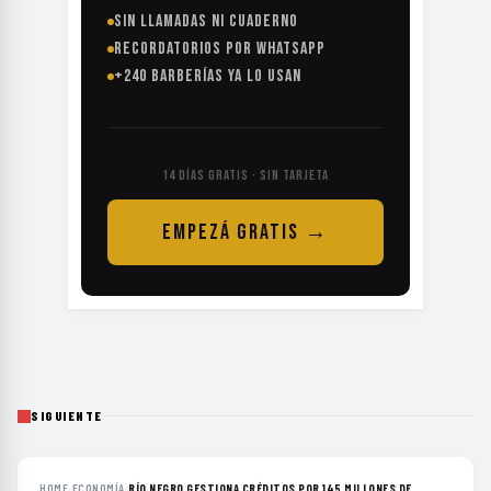
SIN LLAMADAS NI CUADERNO
RECORDATORIOS POR WHATSAPP
+240 BARBERÍAS YA LO USAN
14 DÍAS GRATIS · SIN TARJETA
EMPEZÁ GRATIS →
SIGUIENTE
HOME
›
ECONOMÍA
›
RÍO NEGRO GESTIONA CRÉDITOS POR 145 MILLONES DE...