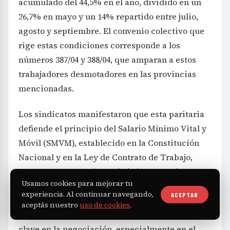
acumulado del 44,5% en el año, dividido en un
26,7% en mayo y un 14% repartido entre julio,
agosto y septiembre. El convenio colectivo que
rige estas condiciones corresponde a los
números 387/04 y 388/04, que amparan a estos
trabajadores desmotadores en las provincias
mencionadas.
Los sindicatos manifestaron que esta paritaria
defiende el principio del Salario Mínimo Vital y
Móvil (SMVM), establecido en la Constitución
Nacional y en la Ley de Contrato de Trabajo,
para asegurar que los trabajadores puedan
Usamos cookies para mejorar tu
cubrir sus necesidades básicas en su jornada
experiencia. Al continuar navegando,
ACEPTAR
laboral. Indicaron que la voluntad firme de los
aceptás nuestro
uso de cookies
.
trabajadores para mantener su reclamo fue
clave en la negociación, especialmente en el