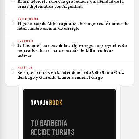
Brasil advierte sobre la gravedad y durabilidad de la
crisis diplomática con Argentina
3
TOP STORIES
El gobierno de Milei capitaliza los mejores términos de
intercambio en más de un siglo
4
ECONOMÍA
Latinoamérica consolida su liderazgo en proyectos de
mercados de carbono con más de 150 iniciativas
activas
5
POLÍTICA
Se supera crisis en la intendencia de Villa Santa Cruz
del Lago y Griselda Llanos asume el cargo
NAVAJA
BOOK
TU BARBERÍA
RECIBE TURNOS