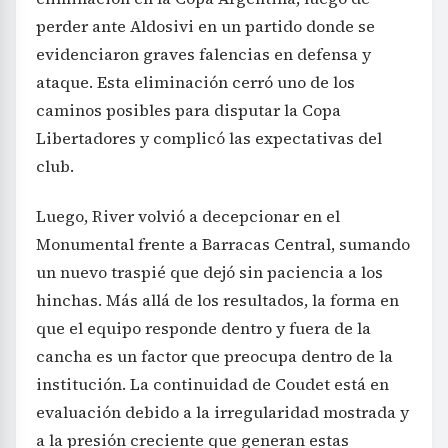
evidenciaron graves falencias en defensa y
ataque. Esta eliminación cerró uno de los
caminos posibles para disputar la Copa
Libertadores y complicó las expectativas del
club.
Luego, River volvió a decepcionar en el
Monumental frente a Barracas Central, sumando
un nuevo traspié que dejó sin paciencia a los
hinchas. Más allá de los resultados, la forma en
que el equipo responde dentro y fuera de la
cancha es un factor que preocupa dentro de la
institución. La continuidad de Coudet está en
evaluación debido a la irregularidad mostrada y
a la presión creciente que generan estas
derrotas.