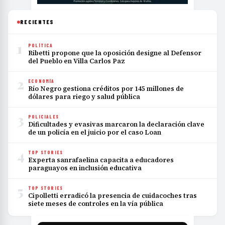
1
POLÍTICA
Ribetti propone que la oposición designe al Defensor
del Pueblo en Villa Carlos Paz
2
ECONOMÍA
Río Negro gestiona créditos por 145 millones de
dólares para riego y salud pública
3
POLICIALES
Dificultades y evasivas marcaron la declaración clave
de un policía en el juicio por el caso Loan
4
TOP STORIES
Experta sanrafaelina capacita a educadores
paraguayos en inclusión educativa
5
TOP STORIES
Cipolletti erradicó la presencia de cuidacoches tras
siete meses de controles en la vía pública
NAVAJA
BOOK