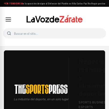
Ribetti propone que la oposición designe al Defensor del Pueblo en Villa Carlos Paz
EN TENDENCIA
·
Río Negro gestiona créd
Patrocini
estadios
y Sports
Tech
La industria del deporte, en un solo lugar
SPORTS BUSINESS 
ESPORTS ·
PATROCINIOS ·
MERCADO · ESTADIO