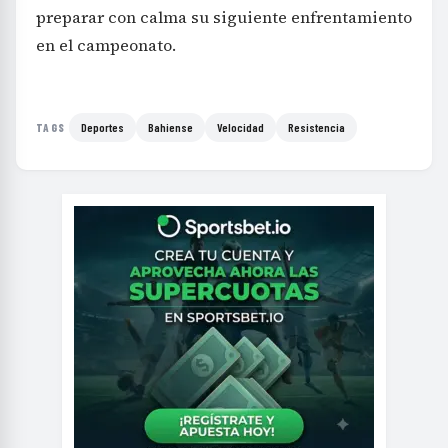
Deportes
Bahiense
Velocidad
Resistencia
TAGS
RECIENTES