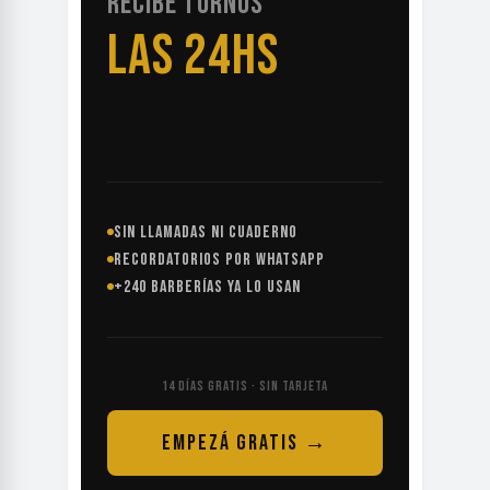
SIN LLAMADAS NI CUADERNO
RECORDATORIOS POR WHATSAPP
+240 BARBERÍAS YA LO USAN
14 DÍAS GRATIS · SIN TARJETA
EMPEZÁ GRATIS →