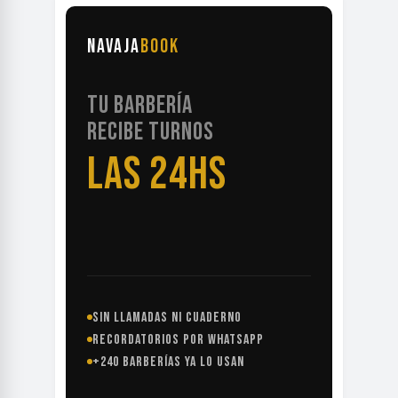
NAVAJA
BOOK
TU BARBERÍA
RECIBE TURNOS
LAS 24HS
SIN LLAMADAS NI CUADERNO
RECORDATORIOS POR WHATSAPP
+240 BARBERÍAS YA LO USAN
14 DÍAS GRATIS · SIN TARJETA