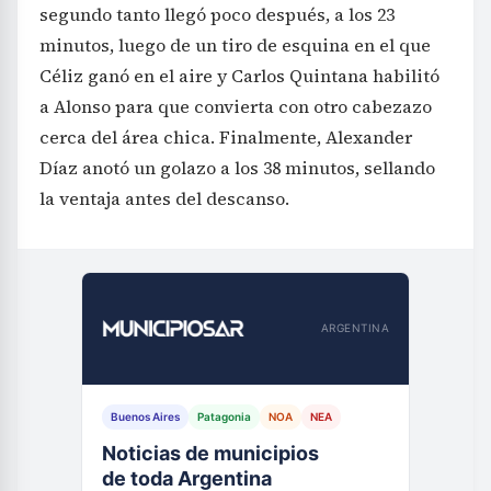
Céliz ganó en el aire y Carlos Quintana habilitó
a Alonso para que convierta con otro cabezazo
cerca del área chica. Finalmente, Alexander
Díaz anotó un golazo a los 38 minutos, sellando
la ventaja antes del descanso.
ARGENTINA
Buenos Aires
Patagonia
NOA
NEA
Noticias de municipios
de toda Argentina
Más de 500 municipios cubiertos
VER NOTICIAS →