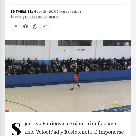
Fuente:
gentedebasquet.com.ar
S
portivo Bahiense logró un triunfo clave
ante Velocidad y Resistencia al imponerse
88-86 en un encuentro que requirió tiempo
suplementario. El equipo visitante mostró