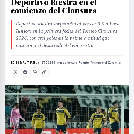
Deportivo Riestra sorprendió al vencer 3-0 a Boca
Juniors en la primera fecha del Torneo Clausura
2026, con tres goles en la primera mitad que
marcaron el desarrollo del encuentro.
EDITORIAL TEAM
·
Jul 27, 2026
·
3 min de lectura
·
Fuente:
fmimpacto107.com.ar