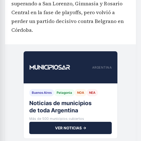
perder un partido decisivo contra Belgrano en
Córdoba.
ARGENTINA
Buenos Aires
Patagonia
NOA
NEA
Noticias de municipios
de toda Argentina
Más de 500 municipios cubiertos
VER NOTICIAS →