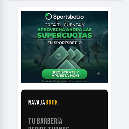
NAVAJA
BOOK
TU BARBERÍA
RECIBE TURNOS
LAS 24HS