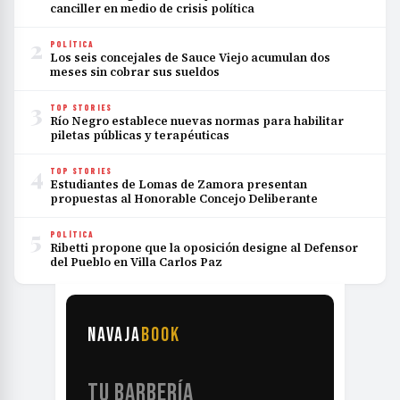
canciller en medio de crisis política
2
POLÍTICA
Los seis concejales de Sauce Viejo acumulan dos
meses sin cobrar sus sueldos
3
TOP STORIES
Río Negro establece nuevas normas para habilitar
piletas públicas y terapéuticas
4
TOP STORIES
Estudiantes de Lomas de Zamora presentan
propuestas al Honorable Concejo Deliberante
5
POLÍTICA
Ribetti propone que la oposición designe al Defensor
del Pueblo en Villa Carlos Paz
NAVAJA
BOOK
TU BARBERÍA