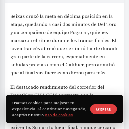
Seixas cruzó la meta en décima posición en la
etapa, quedando a casi dos minutos de Del Toro
y su compañero de equipo Pogacar, quienes
marcaron el ritmo durante los tramos finales. El
joven francés afirmó que se sintió fuerte durante
gran parte de la carrera, especialmente en
subidas previas como el Galibier, pero admitió
que al final sus fuerzas no dieron para más.
El destacado rendimiento del corredor del
Decathlon CMA CGM contrasta con la
experiencia de ciclistas veteranos como Juan
Usamos cookies para mejorar tu
experiencia. Al continuar navegando,
ACEPTAR
Ayuso, lo que realza aún más su mérito en este
aceptás nuestro
uso de cookies
.
debut de altura en una competencia tan
exigente. Su cuarto lugar final, aunque cercano