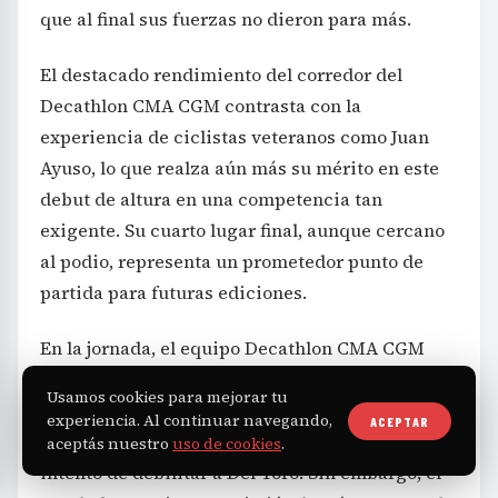
que al final sus fuerzas no dieron para más.
El destacado rendimiento del corredor del
Decathlon CMA CGM contrasta con la
experiencia de ciclistas veteranos como Juan
Ayuso, lo que realza aún más su mérito en este
debut de altura en una competencia tan
exigente. Su cuarto lugar final, aunque cercano
al podio, representa un prometedor punto de
partida para futuras ediciones.
En la jornada, el equipo Decathlon CMA CGM
trabajó para intentar aumentar el ritmo en las
Usamos cookies para mejorar tu
rampas más duras con corredores como Nicolas
experiencia. Al continuar navegando,
ACEPTAR
Prodhomme y Matthew Riccitello, en un claro
aceptás nuestro
uso de cookies
.
intento de debilitar a Del Toro. Sin embargo, el