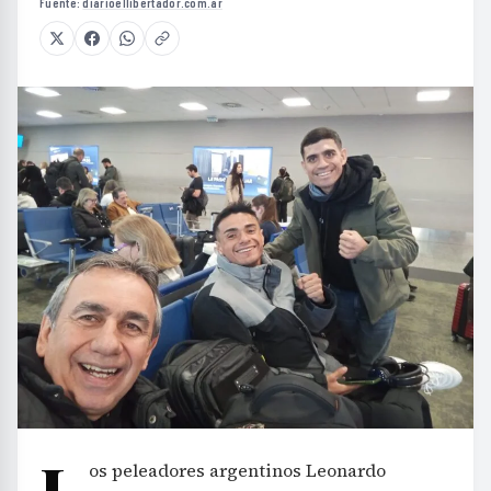
Fuente:
diarioellibertador.com.ar
L
os peleadores argentinos Leonardo