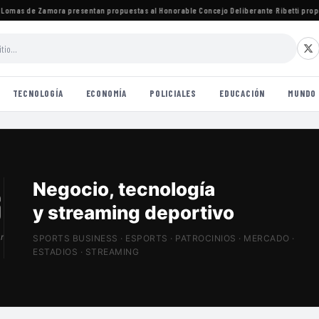
mas de Zamora presentan propuestas al Honorable Concejo Deliberante
·
Ribetti propone
TECNOLOGÍA
ECONOMÍA
POLICIALES
EDUCACIÓN
MUNDO
Patrocinios, estadios
y Sports Tech
r
SPORTS BUSINESS · ESPORTS · PATROCINIOS · MERCADO ·
ESTADIOS · STREAMING