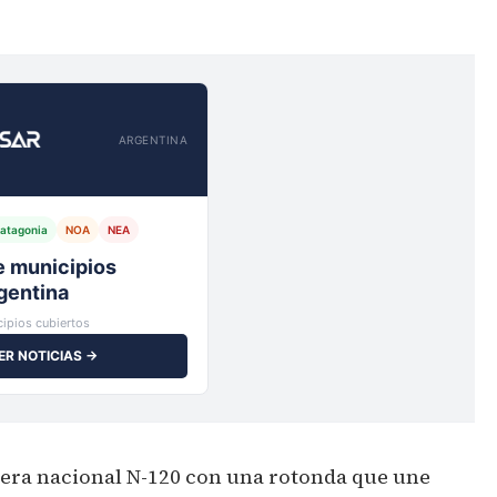
ARGENTINA
atagonia
NOA
NEA
io,
ipios cubiertos
ER NOTICIAS →
tera nacional N-120 con una rotonda que une