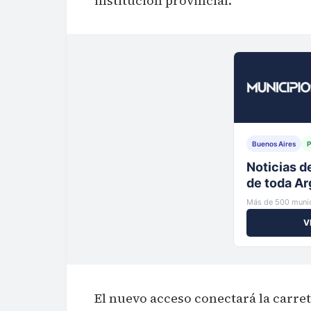
institución provincial.
Buenos Aires
P
Tu municip
al instante
Más de 500 munic
V
El nuevo acceso conectará la carre