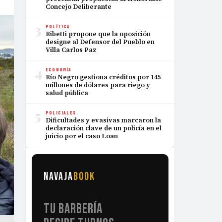
Concejo Deliberante
3
POLÍTICA
Ribetti propone que la oposición
designe al Defensor del Pueblo en
Villa Carlos Paz
4
ECONOMÍA
Río Negro gestiona créditos por 145
millones de dólares para riego y
salud pública
5
POLICIALES
Dificultades y evasivas marcaron la
declaración clave de un policía en el
juicio por el caso Loan
NAVAJA
BOOK
TU BARBERÍA