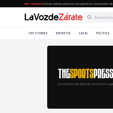
ablece nuevas normas para habilitar piletas públicas y terapéuticas
·
Estudiantes de Lo
EN TENDENCIA
TOP STORIES
DEPORTES
LOCAL
POLÍTICA
La industria del deporte, en un solo luga