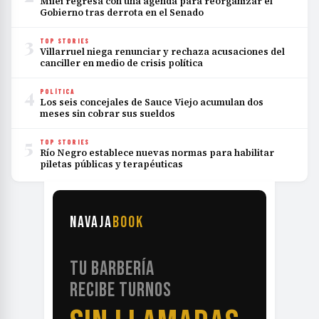
Milei regresa con una agenda para reorganizar el
Gobierno tras derrota en el Senado
3
TOP STORIES
Villarruel niega renunciar y rechaza acusaciones del
canciller en medio de crisis política
4
POLÍTICA
Los seis concejales de Sauce Viejo acumulan dos
meses sin cobrar sus sueldos
5
TOP STORIES
Río Negro establece nuevas normas para habilitar
piletas públicas y terapéuticas
NAVAJA
BOOK
TU BARBERÍA
RECIBE TURNOS