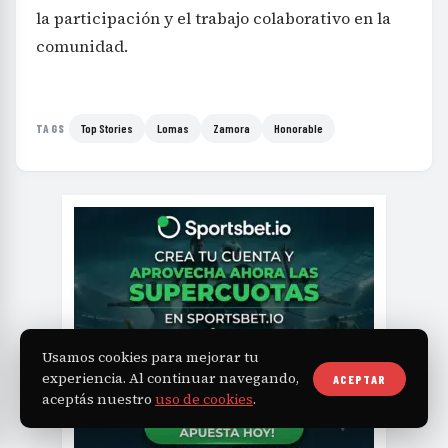
la participación y el trabajo colaborativo en la
comunidad.
Top Stories
Lomas
Zamora
Honorable
TAGS
Usamos cookies para mejorar tu
experiencia. Al continuar navegando,
ACEPTAR
aceptás nuestro
uso de cookies
.