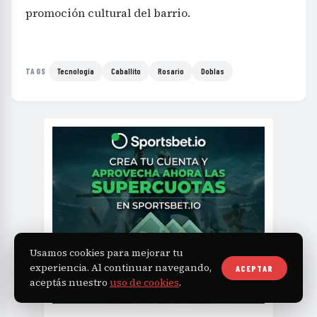
promoción cultural del barrio.
Tecnología
Caballito
Rosario
Doblas
TAGS
Usamos cookies para mejorar tu
experiencia. Al continuar navegando,
ACEPTAR
aceptás nuestro
uso de cookies
.