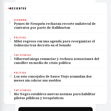
RECIENTES
1
ECONOMÍA
Pymes de Neuquén rechazan recorte unilateral de
contratos por parte de Halliburton
2
POLÍTICA
Milei regresa con una agenda para reorganizar el
Gobierno tras derrota en el Senado
3
TOP STORIES
Villarruel niega renunciar y rechaza acusaciones del
canciller en medio de crisis política
4
POLÍTICA
Los seis concejales de Sauce Viejo acumulan dos
meses sin cobrar sus sueldos
5
TOP STORIES
Río Negro establece nuevas normas para habilitar
piletas públicas y terapéuticas