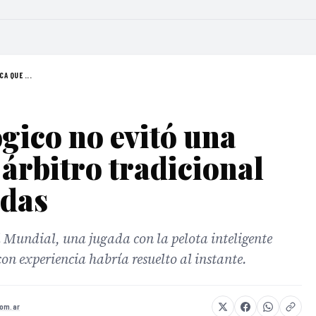
A QUE ...
ógico no evitó una
 árbitro tradicional
udas
l Mundial, una jugada con la pelota inteligente
con experiencia habría resuelto al instante.
om.ar