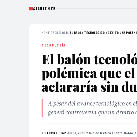
SIGUIENTE
HOME
›
TECNOLOGÍA
›
EL BALÓN TECNOLÓGICO NO EVITÓ UNA POLÉMIC
TECNOLOGÍA
El balón tecnol
polémica que el
aclararía sin d
A pesar del avance tecnológico en e
generó controversia que un árbitro 
·
Jul 13, 2026
·
2 min de lectura
·
Fuente:
03442.c
EDITORIAL TEAM