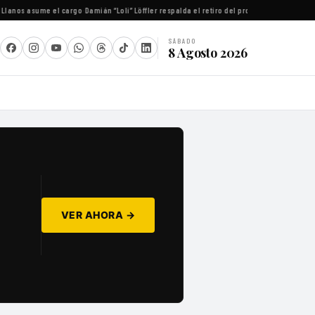
anos asume el cargo
·
Damián “Loli” Löffler respalda el retiro del proyecto de reforma de l
SÁBADO
8 Agosto 2026
VER AHORA →