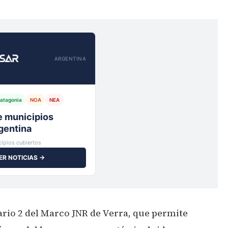
ARGENTINA
atagonia
NOA
NEA
io,
ipios cubiertos
ER NOTICIAS →
rio 2 del Marco JNR de Verra, que permite