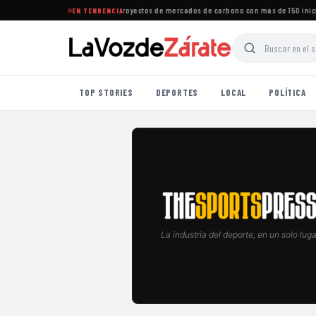
a consolida su liderazgo en proyectos de mercados de carbono con más de 150 iniciativ
EN TENDENCIA
TOP STORIES
DEPORTES
LOCAL
POLÍTICA
La industria del deporte, en un solo luga