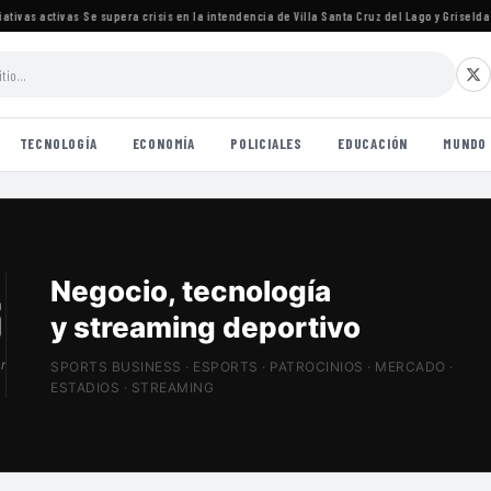
as activas
·
Se supera crisis en la intendencia de Villa Santa Cruz del Lago y Griselda Ll
TECNOLOGÍA
ECONOMÍA
POLICIALES
EDUCACIÓN
MUNDO
Patrocinios, estadios
y Sports Tech
r
SPORTS BUSINESS · ESPORTS · PATROCINIOS · MERCADO ·
ESTADIOS · STREAMING