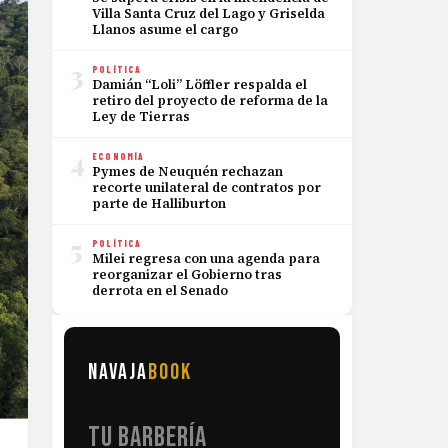
Villa Santa Cruz del Lago y Griselda
Llanos asume el cargo
3
POLÍTICA
Damián “Loli” Löffler respalda el
retiro del proyecto de reforma de la
Ley de Tierras
4
ECONOMÍA
Pymes de Neuquén rechazan
recorte unilateral de contratos por
parte de Halliburton
5
POLÍTICA
Milei regresa con una agenda para
reorganizar el Gobierno tras
derrota en el Senado
NAVAJA
BOOK
TU BARBERÍA