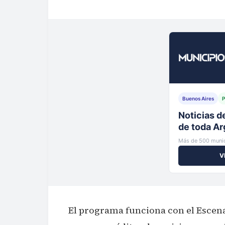
Buenos Aires
P
Tu municip
al instante
Más de 500 munic
V
El programa funciona con el Escena