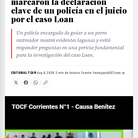
marcaron la declaración
clave de un policía en el juicio
por el caso Loan
Un policía encargado de guiar a un perro
rastreador mostró evidentes lagunas y evitó
responder preguntas en una pericia fundamental
para la investigación del caso Loan.
EDITORIAL TEAM
·
Aug 6, 2026
·
2 min de lectura
·
Fuente:
fmimpacto107.com.ar