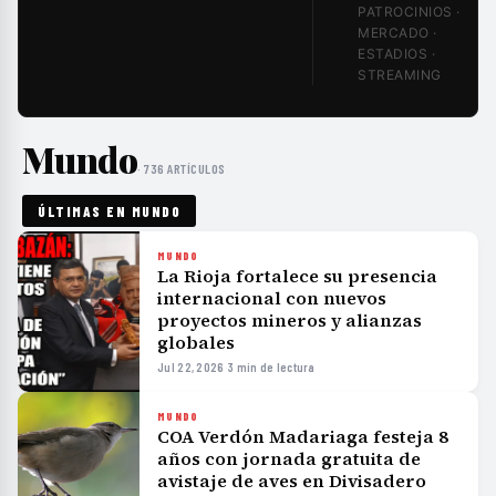
PATROCINIOS ·
MERCADO ·
ESTADIOS ·
STREAMING
Mundo
· 736 ARTÍCULOS
ÚLTIMAS EN MUNDO
MUNDO
La Rioja fortalece su presencia
internacional con nuevos
proyectos mineros y alianzas
globales
Jul 22, 2026
·
3 min de lectura
MUNDO
COA Verdón Madariaga festeja 8
años con jornada gratuita de
avistaje de aves en Divisadero