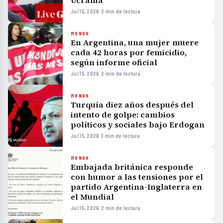
Ucrania
Jul 15, 2026
·
2 min de lectura
MUNDO
En Argentina, una mujer muere
cada 42 horas por femicidio,
según informe oficial
Jul 15, 2026
·
2 min de lectura
MUNDO
Turquía diez años después del
intento de golpe: cambios
políticos y sociales bajo Erdogan
Jul 15, 2026
·
3 min de lectura
MUNDO
Embajada británica responde
con humor a las tensiones por el
partido Argentina-Inglaterra en
el Mundial
Jul 15, 2026
·
2 min de lectura