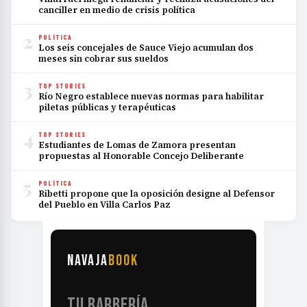
canciller en medio de crisis política
2
POLÍTICA
Los seis concejales de Sauce Viejo acumulan dos
meses sin cobrar sus sueldos
3
TOP STORIES
Río Negro establece nuevas normas para habilitar
piletas públicas y terapéuticas
4
TOP STORIES
Estudiantes de Lomas de Zamora presentan
propuestas al Honorable Concejo Deliberante
5
POLÍTICA
Ribetti propone que la oposición designe al Defensor
del Pueblo en Villa Carlos Paz
NAVAJA
BOOK
TU BARBERÍA