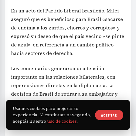
En un acto del Partido Liberal brasileño, Milei
aseguró que es beneficioso para Brasil «sacarse
de encima a los zurdos, chorros y corruptos» y
expresó su deseo de que el país vecino «se pinte
de azul», en referencia a un cambio político
hacia sectores de derecha.
Los comentarios generaron una tensión
importante en las relaciones bilaterales, con
repercusiones directas en la diplomacia. La
decisión de Brasil de retirar a su embajador y
degradar la representación busca expresar un
Usamos cookies para mejorar tu
claro rechazo a las constantes ofensas del
experiencia. Al continuar navegando,
ACEPTAR
presidente argentino hacia su gobierno.
aceptás nuestro
uso de cookies
.