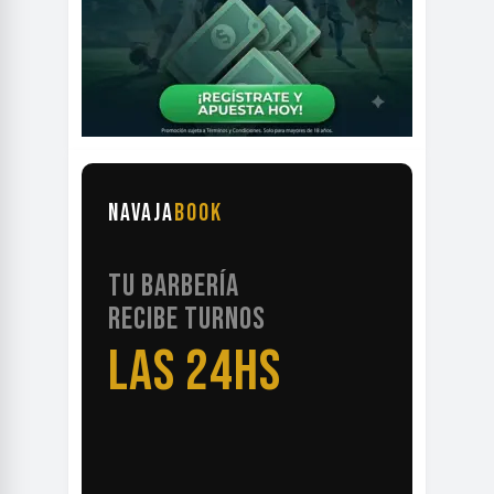
NAVAJA
BOOK
TU BARBERÍA
RECIBE TURNOS
LAS 24HS