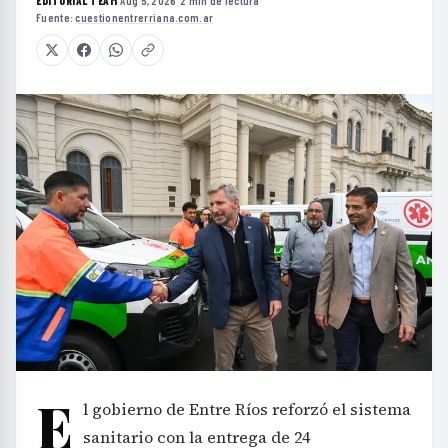
EDITORIAL TEAM
·
Aug 5, 2026
·
2 min de lectura
·
Fuente:
cuestionentrerriana.com.ar
E
l gobierno de Entre Ríos reforzó el sistema
sanitario con la entrega de 24