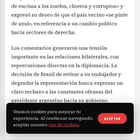
de encima a los zurdos, chorros y corruptos» y
expresó su deseo de que el país vecino «se pinte
de azul», en referencia a un cambio político
hacia sectores de derecha.
Los comentarios generaron una tensión
importante en las relaciones bilaterales, con
repercusiones directas en la diplomacia. La
decisión de Brasil de retirar a su embajador y
degradar la representación busca expresar un
claro rechazo a las constantes ofensas del
presidente argentino hacia su gobierno.
Usamos cookies para mejorar tu
experiencia. Al continuar navegando,
ACEPTAR
aceptás nuestro
uso de cookies
.
Mundo
Milei
Lula
TAGS