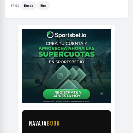
Mundo
Ríos
TAGS
NAVAJA
BOOK