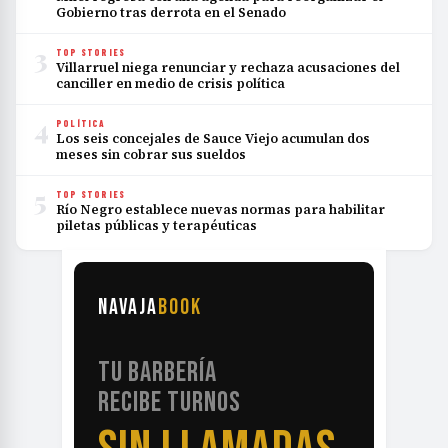
Gobierno tras derrota en el Senado
3
TOP STORIES
Villarruel niega renunciar y rechaza acusaciones del
canciller en medio de crisis política
4
POLÍTICA
Los seis concejales de Sauce Viejo acumulan dos
meses sin cobrar sus sueldos
5
TOP STORIES
Río Negro establece nuevas normas para habilitar
piletas públicas y terapéuticas
NAVAJA
BOOK
TU BARBERÍA
RECIBE TURNOS