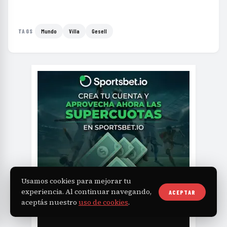
Mundo
Villa
Gesell
TAGS
Usamos cookies para mejorar tu
experiencia. Al continuar navegando,
ACEPTAR
aceptás nuestro
uso de cookies
.