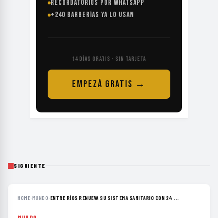
RECORDATORIOS POR WHATSAPP
+240 BARBERÍAS YA LO USAN
14 DÍAS GRATIS · SIN TARJETA
EMPEZÁ GRATIS →
SIGUIENTE
HOME
›
MUNDO
›
ENTRE RÍOS RENUEVA SU SISTEMA SANITARIO CON 24 ...
MUNDO