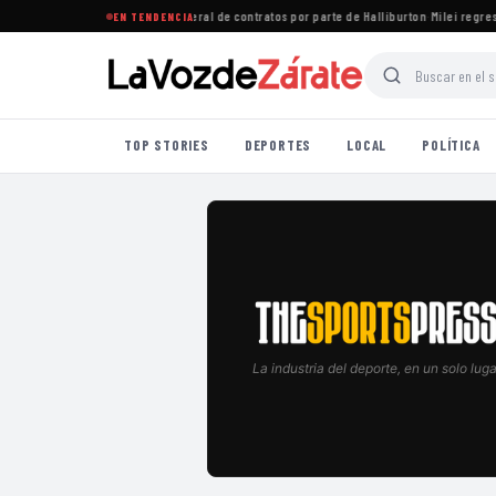
quén rechazan recorte unilateral de contratos por parte de Halliburton
·
Milei regresa 
EN TENDENCIA
TOP STORIES
DEPORTES
LOCAL
POLÍTICA
La industria del deporte, en un solo luga