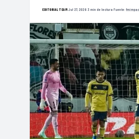
·
Jul 27, 2026
·
3 min de lectura
·
Fuente:
fmimpac
EDITORIAL TEAM