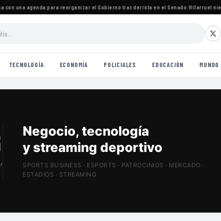
con una agenda para reorganizar el Gobierno tras derrota en el Senado
·
Villarruel niega
TECNOLOGÍA
ECONOMÍA
POLICIALES
EDUCACIÓN
MUNDO
Patrocinios, estadios
y Sports Tech
r
SPORTS BUSINESS · ESPORTS · PATROCINIOS · MERCADO ·
ESTADIOS · STREAMING