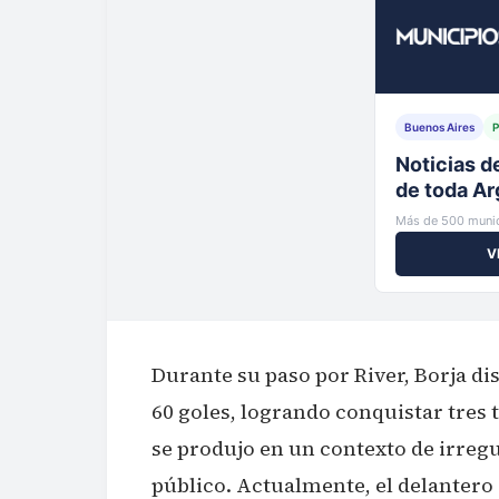
Buenos Aires
P
Tu municip
al instante
Más de 500 munic
V
Durante su paso por River, Borja di
60 goles, logrando conquistar tres t
se produjo en un contexto de irregu
público. Actualmente, el delantero 