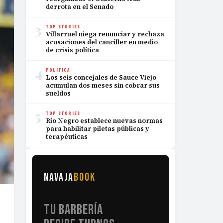
derrota en el Senado
3
TOP STORIES
Villarruel niega renunciar y rechaza
acusaciones del canciller en medio
de crisis política
4
POLÍTICA
Los seis concejales de Sauce Viejo
acumulan dos meses sin cobrar sus
sueldos
5
TOP STORIES
Río Negro establece nuevas normas
para habilitar piletas públicas y
terapéuticas
NAVAJA
BOOK
TU BARBERÍA