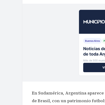
Buenos Aires
P
Tu municip
al instante
Más de 500 munic
V
En Sudamérica, Argentina aparece 
de Brasil, con un patrimonio futbol