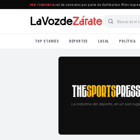
quén rechazan recorte unilateral de contratos por parte de Halliburton
·
Milei regresa c
EN TENDENCIA
TOP STORIES
DEPORTES
LOCAL
POLÍTICA
La industria del deporte, en un solo luga