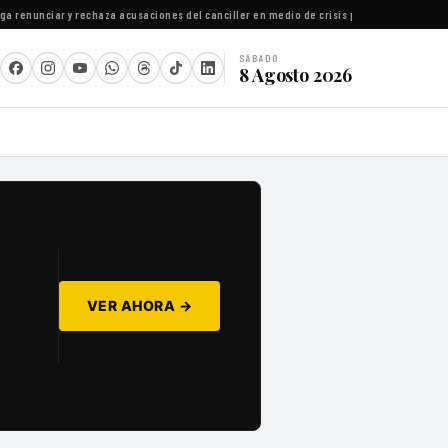
renunciar y rechaza acusaciones del canciller en medio de crisis política
·
Los seis conce
SÁBADO
8 Agosto 2026
VER AHORA →