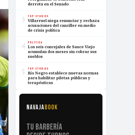
derrota en el Senado
3
TOP STORIES
Villarruel niega renunciar y rechaza
acusaciones del canciller en medio
de crisis política
4
POLÍTICA
Los seis concejales de Sauce Viejo
acumulan dos meses sin cobrar sus
sueldos
5
TOP STORIES
Río Negro establece nuevas normas
para habilitar piletas públicas y
terapéuticas
NAVAJA
BOOK
TU BARBERÍA